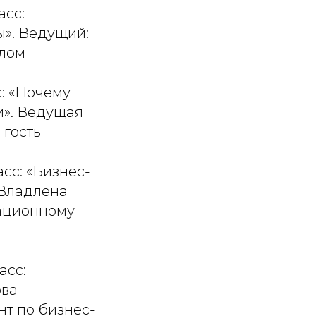
асс:
ы». Ведущий:
алом
сс: «Почему
и». Ведущая
 гость
ласс: «Бизнес-
 Владлена
зационному
асс:
ова
нт по бизнес-