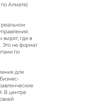
0 по Алмате)
а реальном
управления:
 видят, где в
. Это не формат
нтами по
ления для
 бизнес-
правленческие
й. В центре
 своей