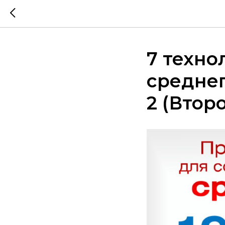
7 техно
среднег
2 (Втор