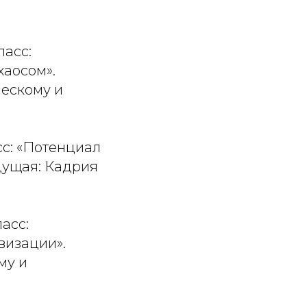
ласс:
хаосом».
ческому и
ласс: «Потенциал
дущая: Кадрия
ласс:
визации».
му и