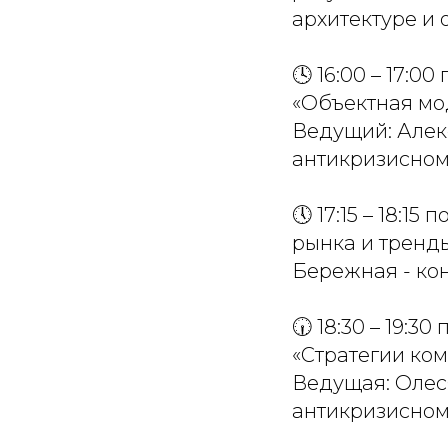
архитектуре и
🕓 16:00 – 17:0
«Объектная мод
Ведущий: Алек
антикризисно
🕔 17:15 – 18:1
рынка и тренд
Бережная - ко
🕡 18:30 – 19:3
«Стратегии ко
Ведущая: Олеся
антикризисно