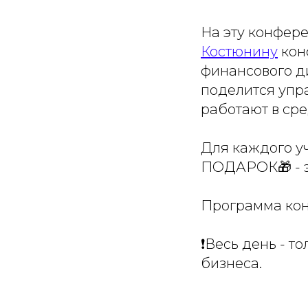
На эту конфер
Костюнину
кон
финансового ди
поделится упр
работают в ср
Для каждого уч
ПОДАРОК🎁 - э
Программа кон
❗️Весь день - 
бизнеса.