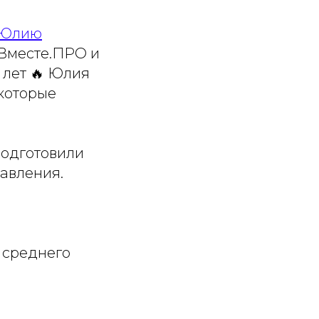
Юлию
 Вместе.ПРО и
 лет 🔥 Юлия
которые
подготовили
авления.
я среднего