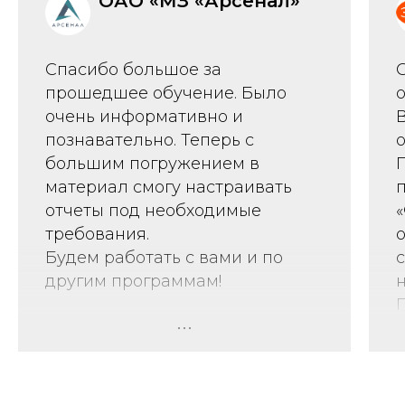
ОАО «МЗ «Арсенал»
Спасибо большое за
прошедшее обучение. Было
очень информативно и
познавательно. Теперь с
большим погружением в
материал смогу настраивать
отчеты под необходимые
требования.
о
Будем работать с вами и по
другим программам!
н
Хочу еще раз поблагодарить
Алексея за доходчивое
объяснение материала. В ходе
обучения и ответов на вопросы