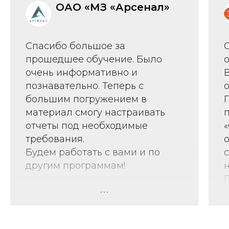
ОАО «МЗ «Арсенал»
Спасибо большое за
прошедшее обучение. Было
очень информативно и
познавательно. Теперь с
большим погружением в
материал смогу настраивать
отчеты под необходимые
требования.
о
Будем работать с вами и по
другим программам!
н
Хочу еще раз поблагодарить
Алексея за доходчивое
объяснение материала. В ходе